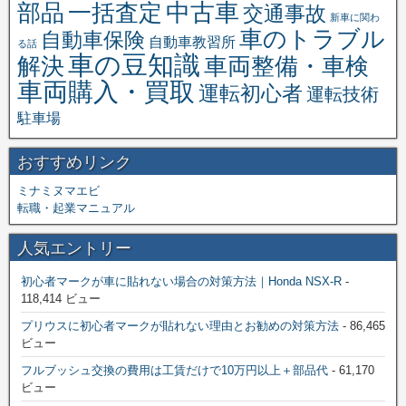
中古車
一括査定
部品
交通事故
新車に関わ
車のトラブル
自動車保険
自動車教習所
る話
車の豆知識
解決
車両整備・車検
車両購入・買取
運転初心者
運転技術
駐車場
おすすめリンク
ミナミヌマエビ
転職・起業マニュアル
人気エントリー
初心者マークが車に貼れない場合の対策方法｜Honda NSX-R
-
118,414 ビュー
プリウスに初心者マークが貼れない理由とお勧めの対策方法
- 86,465
ビュー
フルブッシュ交換の費用は工賃だけで10万円以上＋部品代
- 61,170
ビュー