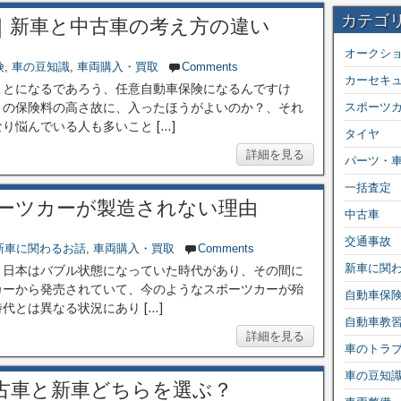
カテゴ
｜新車と中古車の考え方の違い
オークシ
険
,
車の豆知識
,
車両購入・買取
Comments
カーセキ
ことになるであろう、任意自動車保険になるんですけ
りの保険料の高さ故に、入ったほうがよいのか？、それ
スポーツ
り悩んでいる人も多いこと […]
タイヤ
詳細を見る
パーツ・
一括査定
ーツカーが製造されない理由
中古車
交通事故
新車に関わるお話
,
車両購入・買取
Comments
新車に関
、日本はバブル状態になっていた時代があり、その間に
カーから発売されていて、今のようなスポーツカーが殆
自動車保
とは異なる状況にあり […]
自動車教
詳細を見る
車のトラ
車の豆知
古車と新車どちらを選ぶ？