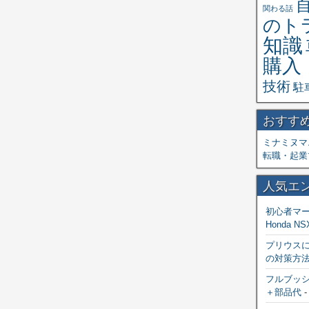
関わる話
のト
知識
購入
技術
駐
おすす
ミナミヌマ
転職・起業
人気エ
初心者マ
Honda NS
プリウス
の対策方
フルブッシ
＋部品代
-