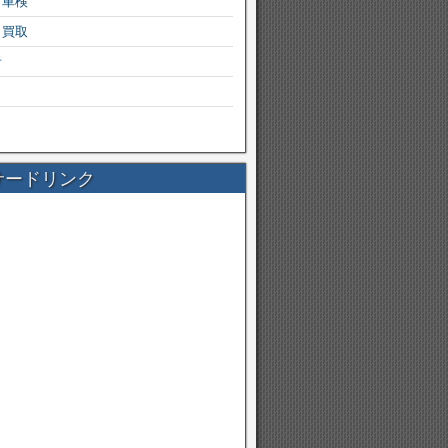
・車検
・買取
者
サードリンク