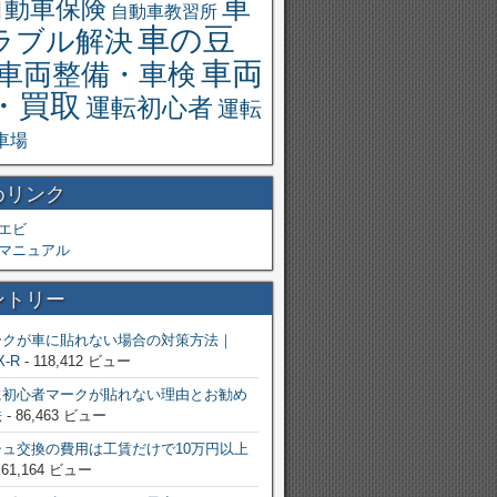
車
自動車保険
自動車教習所
車の豆
ラブル解決
車両
車両整備・車検
・買取
運転初心者
運転
車場
めリンク
エビ
マニュアル
ントリー
ークが車に貼れない場合の対策方法｜
X-R
- 118,412 ビュー
に初心者マークが貼れない理由とお勧め
法
- 86,463 ビュー
ュ交換の費用は工賃だけで10万円以上
 61,164 ビュー