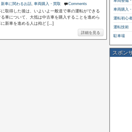
車両整備
,
新車に関わるお話
,
車両購入・買取
Comments
車両購入
事に取得した後は、いよいよ一般道で車の運転ができる
する車について、大抵は中古車を購入することを進めら
運転初心
新車を進める人は殆ど […]
運転技術
詳細を見る
駐車場
スポン