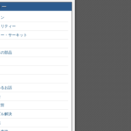
リー
ョン
ュリティー
カー・サーキット
車の部品
わるお話
険
習所
ブル解決
識