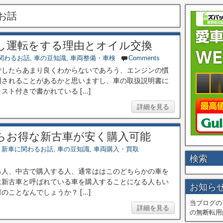
お話
し運転をする理由とオイル交換
関わるお話
,
車の豆知識
,
車両整備・車検
Comments
でしたらあまり良くわからないであろう、エンジンの慣
明されることがあるかと思いますし、車の取扱説明書に
ト付きで書かれている […]
詳細を見る
らお得な新古車が安く購入可能
,
新車に関わるお話
,
車の豆知識
,
車両購入・買取
検索
る人、中古で購入する人、通常ははこのどちらかの車を
に新古車と呼ばれている車を購入することになる人もい
お知ら
ことなんでしょうか？ […]
当ブログの
詳細を見る
の無断転用