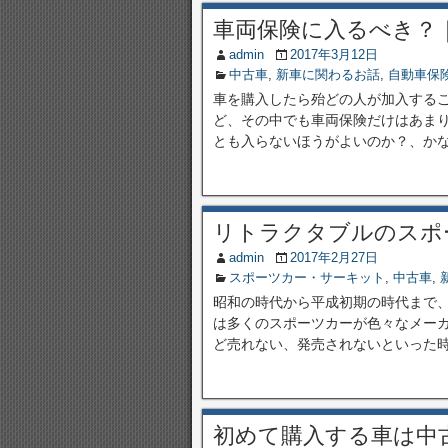
車両保険に入るべき？
admin
2017年3月12日
中古車
,
新車に関わるお話
,
自動車保
車を購入したら殆どの人が加入する
ど、その中でも車両保険だけはあま
とも入らないほうがよいのか？、かな
リトラクタブルのスポ
admin
2017年2月27日
スポーツカー・サーキット
,
中古車
,
昭和の時代から平成初期の時代まで
は多くのスポーツカーが色々なメー
ど売れない、発売されないといった時代
初めて購入する車は中