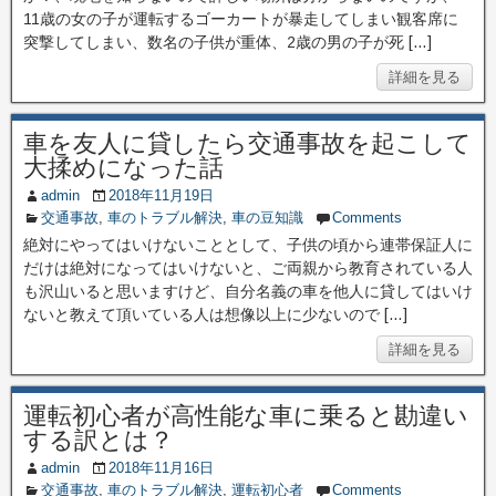
11歳の女の子が運転するゴーカートが暴走してしまい観客席に
突撃してしまい、数名の子供が重体、2歳の男の子が死 […]
詳細を見る
車を友人に貸したら交通事故を起こして
大揉めになった話
admin
2018年11月19日
交通事故
,
車のトラブル解決
,
車の豆知識
Comments
絶対にやってはいけないこととして、子供の頃から連帯保証人に
だけは絶対になってはいけないと、ご両親から教育されている人
も沢山いると思いますけど、自分名義の車を他人に貸してはいけ
ないと教えて頂いている人は想像以上に少ないので […]
詳細を見る
運転初心者が高性能な車に乗ると勘違い
する訳とは？
admin
2018年11月16日
交通事故
,
車のトラブル解決
,
運転初心者
Comments