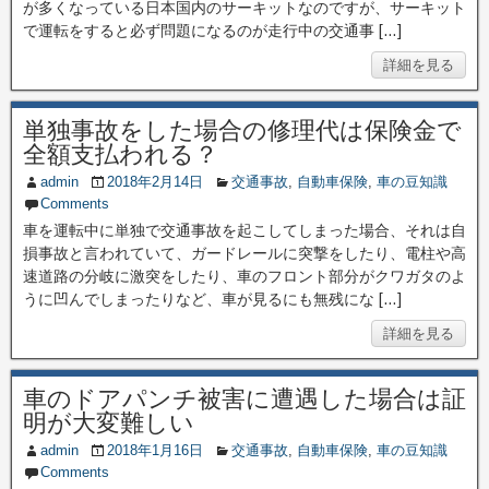
が多くなっている日本国内のサーキットなのですが、サーキット
で運転をすると必ず問題になるのが走行中の交通事 […]
詳細を見る
単独事故をした場合の修理代は保険金で
全額支払われる？
admin
2018年2月14日
交通事故
,
自動車保険
,
車の豆知識
Comments
車を運転中に単独で交通事故を起こしてしまった場合、それは自
損事故と言われていて、ガードレールに突撃をしたり、電柱や高
速道路の分岐に激突をしたり、車のフロント部分がクワガタのよ
うに凹んでしまったりなど、車が見るにも無残にな […]
詳細を見る
車のドアパンチ被害に遭遇した場合は証
明が大変難しい
admin
2018年1月16日
交通事故
,
自動車保険
,
車の豆知識
Comments