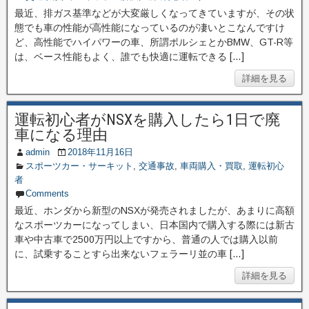
最近、排ガス基準などが大変厳しくなってきていますが、その状
態でも車の性能が高性能になっているのが凄いとこなんですけ
ど、高性能でハイパワーの車、所謂ポルシェとかBMW、GT-R等
は、ベース性能もよく、誰でも快適に運転できる […]
詳細を見る
運転初心者がNSXを購入したら1日で廃
車になる理由
admin
2018年11月16日
スポーツカー・サーキット
,
交通事故
,
車両購入・買取
,
運転初心
者
Comments
最近、ホンダから新型のNSXが発売されましたが、あまりに高額
なスポーツカーになってしまい、日本国内で購入する際には新古
車や中古車で2500万円以上ですから、普通の人では購入以前
に、試乗することすら出来ないフェラーリ並の車 […]
詳細を見る