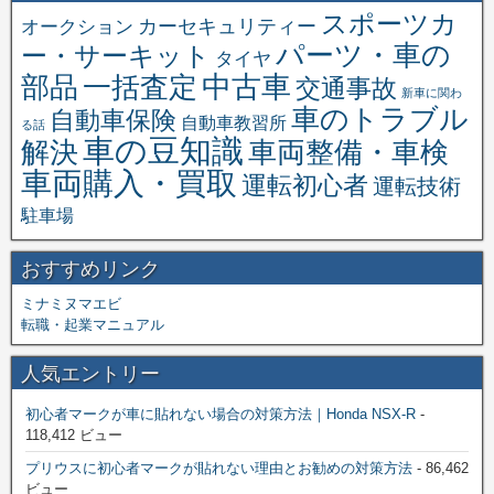
スポーツカ
オークション
カーセキュリティー
パーツ・車の
ー・サーキット
タイヤ
中古車
一括査定
部品
交通事故
新車に関わ
車のトラブル
自動車保険
自動車教習所
る話
車の豆知識
解決
車両整備・車検
車両購入・買取
運転初心者
運転技術
駐車場
おすすめリンク
ミナミヌマエビ
転職・起業マニュアル
人気エントリー
初心者マークが車に貼れない場合の対策方法｜Honda NSX-R
-
118,412 ビュー
プリウスに初心者マークが貼れない理由とお勧めの対策方法
- 86,462
ビュー