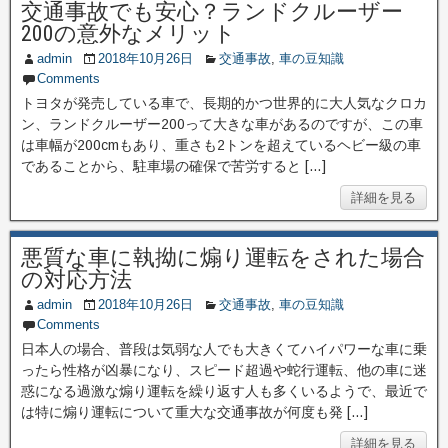
交通事故でも安心？ランドクルーザー
200の意外なメリット
admin
2018年10月26日
交通事故
,
車の豆知識
Comments
トヨタが発売している車で、長期的かつ世界的に大人気なクロカ
ン、ランドクルーザー200って大きな車があるのですが、この車
は車幅が200cmもあり、重さも2トンを超えているヘビー級の車
であることから、駐車場の確保で苦労すると […]
詳細を見る
悪質な車に執拗に煽り運転をされた場合
の対応方法
admin
2018年10月26日
交通事故
,
車の豆知識
Comments
日本人の場合、普段は気弱な人でも大きくてハイパワーな車に乗
ったら性格が凶暴になり、スピード超過や蛇行運転、他の車に迷
惑になる過激な煽り運転を繰り返す人も多くいるようで、最近で
は特に煽り運転について重大な交通事故が何度も発 […]
詳細を見る