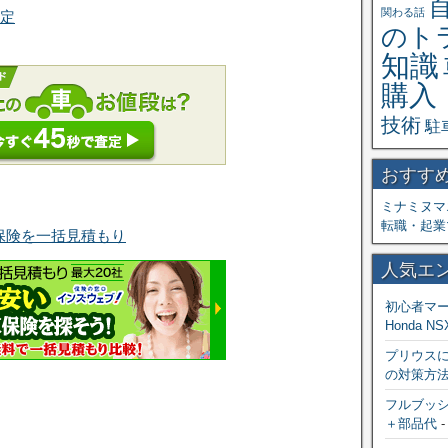
関わる話
査定
のト
知識
購入
技術
駐
おすす
ミナミヌマ
転職・起業
保険を一括見積もり
人気エ
初心者マ
Honda NS
プリウス
の対策方
フルブッシ
＋部品代
-