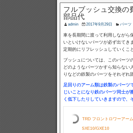
フルブッシュ交換の費
部品代
admin
2017年9月29日
パーツ
車を長期間に渡って利用しながら
いといけないパーツが必ず出てきま
定期的にリフレッシュしていくこ
ブッシュについては、このパーツ
どのようなパーツかすら知らない
りなどの鉄製のパーツをそれぞれ
足回りのアーム類は鉄製のパーツ
じいことになり鉄のパーツ同士が
く低下したりしていきますので、
TRD フロントロワーアームブッ
SXE10/GXE10