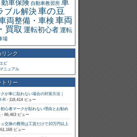
車
自動車保険
自動車教習所
車の豆
ラブル解決
車両
車両整備・車検
・買取
運転初心者
運転
車場
めリンク
エビ
マニュアル
ントリー
ークが車に貼れない場合の対策方法｜
X-R
- 118,414 ビュー
に初心者マークが貼れない理由とお勧め
法
- 86,463 ビュー
ュ交換の費用は工賃だけで10万円以上
 61,168 ビュー