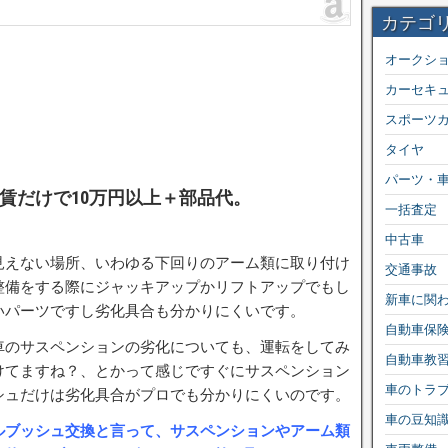
カテゴ
オークシ
カーセキ
スポーツ
タイヤ
パーツ・
賃だけで10万円以上＋部品代。
一括査定
中古車
見えない場所、いわゆる下回りのアーム類に取り付け
交通事故
整備をする際にジャッキアップかリフトアップでもし
新車に関
いパーツですし劣化具合も分かりにくいです。
自動車保
車のサスペンションの劣化についても、運転をしてみ
自動車教
けてますね？、とかって感じですぐにサスペンション
車のトラ
シュだけは劣化具合がプロでも分かりにくいのです。
車の豆知
ルブッシュ交換と言って、サスペンションやアーム類