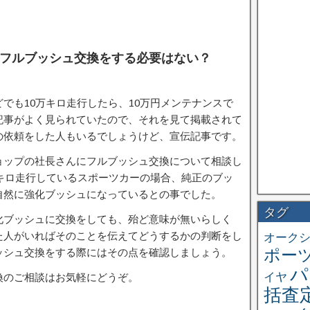
てもフルブッシュ交換をする必要はない？
でも10万キロ走行したら、10万円メンテナンスで
記事がよく見られていたので、それを見て掲載されて
の依頼をした人もいるでしょうけど、宣伝記事です。
ョップの社長さんにフルブッシュ交換について相談し
万キロ走行しているスポーツカーの場合、純正のブッ
自然に強化ブッシュになっているとの事でした。
タグ
化ブッシュに交換をしても、殆ど意味が無いらしく
た人がいればそのことを伝えてどうするかの判断をし
オーク
ポー
ッシュ交換をする際にはその点を確認しましょう。
パ
イヤ
換のご相談はお気軽にどうぞ。
括査