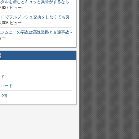
ペダルを踏むとキュッと異音がするなら
9,937 ビュー
キロでフルブッシュ交換をしなくても良
6,006 ビュー
強ジムニーの弱点は高速道路と交通事故
-
ビュー
報
ード
フィード
.org