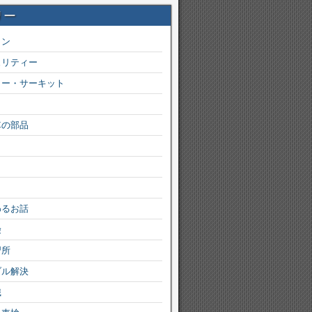
リー
ョン
ュリティー
カー・サーキット
車の部品
わるお話
険
習所
ブル解決
識