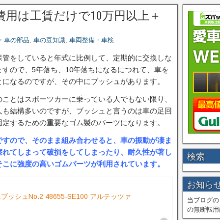
用は工賃だけで10万円以上＋
・車の部品
,
車の豆知識
,
車両整備・車検
保管をしていると年式に比例して、定期的に交換しな
すので、5年落ち、10年落ちになるにつれて、車を
とになるのですが、その中にブッシュがあります。
のことはスポーツカーに乗っている人でもない限り、
人も結構多いのですが、ブッシュと言うのは車の足回
固定するための重要なゴム製のパーツになります。
ですので、そのまま組み合わせると、車の振動が凄ま
擦れてしまって破損をしてしまったり、耐久性が著し
検索
そこに強度の高いゴムパーツが利用されています。
お知ら
シュNo.2 48655-SE100 アルテッツァ
当ブログの
の無断転用