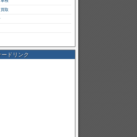
・車検
・買取
者
サードリンク