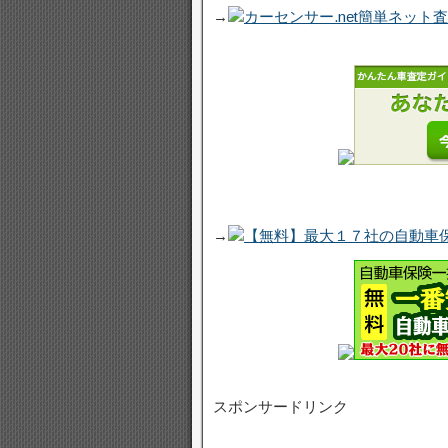
→
カーセンサー.net簡単ネット
→
【無料】最大１７社の自動車
スポンサードリンク