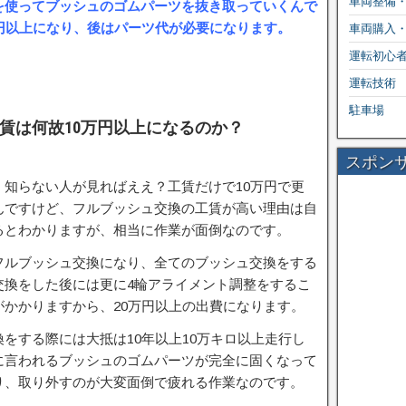
車両整備
を使ってブッシュのゴムパーツを抜き取っていくんで
円以上になり、後はパーツ代が必要になります。
車両購入
運転初心
運転技術
駐車場
賃は何故10万円以上になるのか？
スポン
知らない人が見ればええ？工賃だけで10万円で更
んですけど、フルブッシュ交換の工賃が高い理由は自
るとわかりますが、相当に作業が面倒なのです。
フルブッシュ交換になり、全てのブッシュ交換をする
交換をした後には更に4輪アライメント調整をするこ
かかりますから、20万円以上の出費になります。
をする際には大抵は10年以上10万キロ以上走行し
に言われるブッシュのゴムパーツが完全に固くなって
り、取り外すのが大変面倒で疲れる作業なのです。