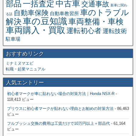
中古車
一括査定
部品
交通事故
新車に関わ
車のトラブル
自動車保険
自動車教習所
る話
車の豆知識
解決
車両整備・車検
車両購入・買取
運転初心者
運転技術
駐車場
おすすめリンク
ミナミヌマエビ
転職・起業マニュアル
人気エントリー
初心者マークが車に貼れない場合の対策方法｜Honda NSX-R
-
118,413 ビュー
プリウスに初心者マークが貼れない理由とお勧めの対策方法
- 86,463
ビュー
フルブッシュ交換の費用は工賃だけで10万円以上＋部品代
- 61,164
ビュー