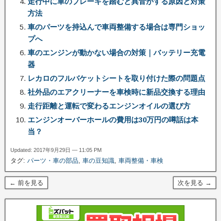
走行中に車のブレーキを踏むと異音がする原因と対策
方法
車のパーツを持込んで車両整備する場合は専門ショッ
プへ
車のエンジンが動かない場合の対策｜バッテリー充電
器
レカロのフルバケットシートを取り付けた際の問題点
社外品のエアクリーナーを車検時に新品交換する理由
走行距離と運転で変わるエンジンオイルの選び方
エンジンオーバーホールの費用は30万円の噂話は本
当？
Updated: 2017年9月29日 — 11:05 PM
タグ:
パーツ・車の部品
,
車の豆知識
,
車両整備・車検
← 前を見る
次を見る →