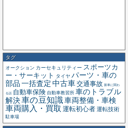
タグ
スポーツカ
オークション
カーセキュリティー
パーツ・車の
ー・サーキット
タイヤ
中古車
一括査定
部品
交通事故
新車に関わ
車のトラブル
自動車保険
自動車教習所
る話
車の豆知識
解決
車両整備・車検
車両購入・買取
運転初心者
運転技術
駐車場