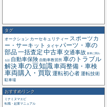
タグ
スポーツカ
オークション
カーセキュリティー
パーツ・車の
ー・サーキット
タイヤ
中古車
一括査定
部品
交通事故
新車に関わ
車のトラブル
自動車保険
自動車教習所
る話
車の豆知識
解決
車両整備・車検
車両購入・買取
運転初心者
運転技術
駐車場
おすすめリンク
ミナミヌマエビ
転職・起業マニュアル