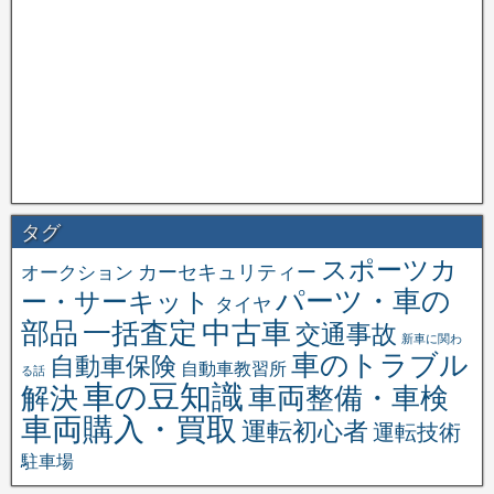
タグ
スポーツカ
オークション
カーセキュリティー
パーツ・車の
ー・サーキット
タイヤ
中古車
一括査定
部品
交通事故
新車に関わ
車のトラブル
自動車保険
自動車教習所
る話
車の豆知識
解決
車両整備・車検
車両購入・買取
運転初心者
運転技術
駐車場