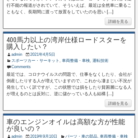
行不能の報道がされていて、そういえば、最近は全然車に乗るこ
ともなく、長期間に渡って放置をしていたのを思い […]
詳細を見る
400馬力以上の湾岸仕様ロードスターを
購入したい？
admin
2021年4月5日
スポーツカー・サーキット
,
車両整備・車検
,
運転技術
Comments
最近では、コロナウイルスの問題で、仕事をなくしたり、会社が
倒産したりする人が増えていますので、これから凄まじい不況が
発生していく訳ですが、この状態では損をしたり貧困層になる人
が増えるのとは反対に、逆に儲かっている人も結構 […]
詳細を見る
車のエンジンオイルは高額な方が性能
が良いの？
admin
2019年9月10日
パーツ・車の部品
,
車両整備・車検