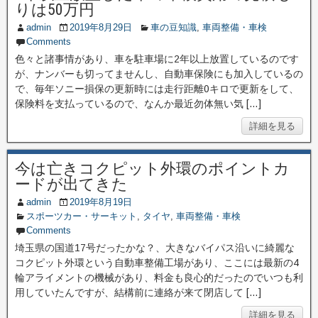
りは50万円
admin
2019年8月29日
車の豆知識
,
車両整備・車検
Comments
色々と諸事情があり、車を駐車場に2年以上放置しているのです
が、ナンバーも切ってませんし、自動車保険にも加入しているの
で、毎年ソニー損保の更新時には走行距離0キロで更新をして、
保険料を支払っているので、なんか最近勿体無い気 […]
詳細を見る
今は亡きコクピット外環のポイントカ
ードが出てきた
admin
2019年8月19日
スポーツカー・サーキット
,
タイヤ
,
車両整備・車検
Comments
埼玉県の国道17号だったかな？、大きなバイパス沿いに綺麗な
コクピット外環という自動車整備工場があり、ここには最新の4
輪アライメントの機械があり、料金も良心的だったのでいつも利
用していたんですが、結構前に連絡が来て閉店して […]
詳細を見る