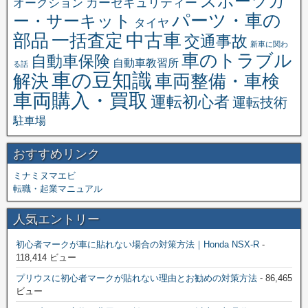
スポーツカ
オークション
カーセキュリティー
パーツ・車の
ー・サーキット
タイヤ
中古車
一括査定
部品
交通事故
新車に関わ
車のトラブル
自動車保険
自動車教習所
る話
車の豆知識
解決
車両整備・車検
車両購入・買取
運転初心者
運転技術
駐車場
おすすめリンク
ミナミヌマエビ
転職・起業マニュアル
人気エントリー
初心者マークが車に貼れない場合の対策方法｜Honda NSX-R
-
118,414 ビュー
プリウスに初心者マークが貼れない理由とお勧めの対策方法
- 86,465
ビュー