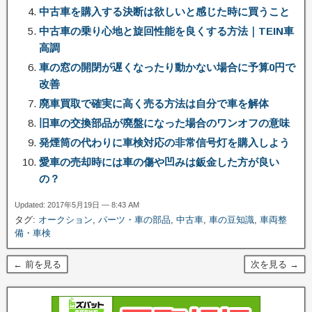
中古車を購入する決断は欲しいと感じた時に買うこと
中古車の乗り心地と旋回性能を良くする方法｜TEIN車
高調
車の窓の開閉が遅くなったり動かない場合に予算0円で
改善
廃車買取で確実に高く売る方法は自分で車を解体
旧車の交換部品が廃盤になった場合のワンオフの意味
発煙筒の代わりに車検対応の非常信号灯を購入しよう
愛車の売却時には車の傷や凹みは鈑金した方が良い
の？
Updated: 2017年5月19日 — 8:43 AM
タグ:
オークション
,
パーツ・車の部品
,
中古車
,
車の豆知識
,
車両整
備・車検
← 前を見る
次を見る →