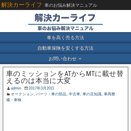
解決カーライフ
車のお悩み解決マニュアル
車を高く売る方法
自動車保険を安くする方法
お問い合わせ
車のミッションをATからMTに載せ替
えるのは本当に大変
admin
2017年3月20日
オークション
,
パーツ・車の部品
,
中古車
,
車の豆知識
,
車両整
備・車検