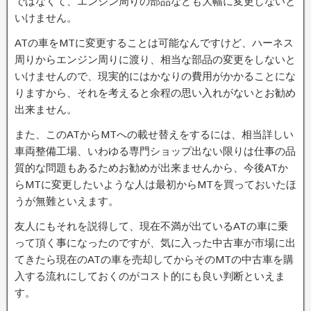
ではなくて、エンジン周りの部品なども大幅に変更しないと
いけません。
ATの車をMTに変更することは可能なんですけど、ハーネス
周りからエンジン周りに渡り、相当な部品の変更をしないと
いけませんので、現実的にはかなりの費用がかかることにな
りますから、それを考えると余程の思い入れがないとお勧め
出来ません。
また、このATからMTへの載せ替えをするには、相当詳しい
車両整備工場、いわゆる専門ショップ出ない限りは仕事の品
質的な問題もあるためお勧めが出来ませんから、今後ATか
らMTに変更したいような人は最初からMTを買っておいたほ
うが無難といえます。
友人にもそれを説得して、現在不満が出ているATの車に乗
って頂く事になったのですが、気に入った中古車が市場に出
てきたら現在のATの車を売却してからそのMTの中古車を購
入する流れにしておくのがコスト的にも良い判断といえま
す。