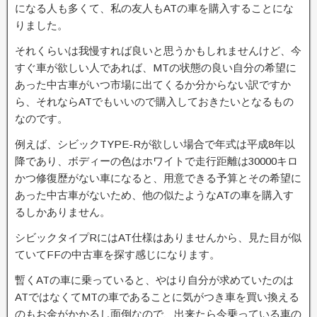
になる人も多くて、私の友人もATの車を購入することにな
りました。
それくらいは我慢すれば良いと思うかもしれませんけど、今
すぐ車が欲しい人であれば、MTの状態の良い自分の希望に
あった中古車がいつ市場に出てくるか分からない訳ですか
ら、それならATでもいいので購入しておきたいとなるもの
なのです。
例えば、シビックTYPE-Rが欲しい場合で年式は平成8年以
降であり、ボディーの色はホワイトで走行距離は30000キロ
かつ修復歴がない車になると、用意できる予算とその希望に
あった中古車がないため、他の似たようなATの車を購入す
るしかありません。
シビックタイプRにはAT仕様はありませんから、見た目が似
ていてFFの中古車を探す感じになります。
暫くATの車に乗っていると、やはり自分が求めていたのは
ATではなくてMTの車であることに気がつき車を買い換える
のもお金がかかるし面倒なので、出来たら今乗っている車の