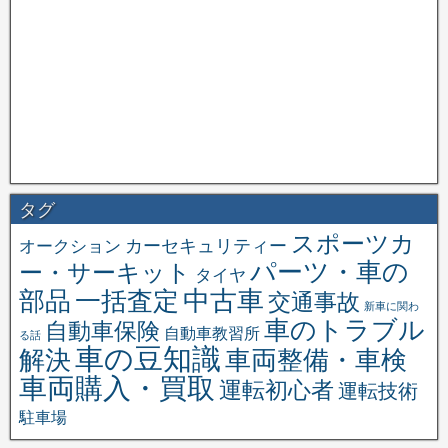
タグ
スポーツカ
オークション
カーセキュリティー
パーツ・車の
ー・サーキット
タイヤ
中古車
一括査定
部品
交通事故
新車に関わ
車のトラブル
自動車保険
自動車教習所
る話
車の豆知識
解決
車両整備・車検
車両購入・買取
運転初心者
運転技術
駐車場