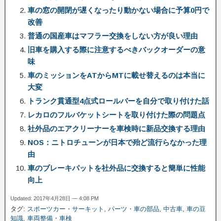
車の窓の開閉が遅くなったり動かない場合に予算0円で
改善
普通の国産車はマフラー交換をしない方が良い理由
旧車を購入する際に注意するべきバックオーダーの意
味
車のミッションをATからMTに載せ替えるのは本当に
大変
トランク貫通型4点式ロールバーを自分で取り付けた話
レカロのフルバケットシートを取り付けた際の問題点
社外品のエアクリーナーを車検時に新品交換する理由
NOS：ニトロチューンが日本で殆ど流行らなかった理
由
車のブレーキパットを社外品に交換すると簡単に性能
向上
Updated: 2017年4月28日 — 4:08 PM
タグ:
スポーツカー・サーキット
,
パーツ・車の部品
,
中古車
,
車の豆
知識
,
車両整備・車検