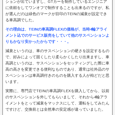
ションが出ていますし、GTカーを制作しているエンジニア
に依頼をしてワンオフで制作することも出来るのですが、私
が選んだのは緑色のマークが目印のTEINの減衰が設定でき
る車高調でした。
その理由は、TEINの車高調FLEXの価格が、当時4輪アライ
メント込でのサービス販売をしていて他のサスペンションよ
りもかなり安かったからです・・・。
減衰というのは、車のサスペンションの硬さを設定するもの
で、好みによって固くしたり柔らかくしたり出来ますし、車
高調というのは、サスペンションをセッティングした際に車
高の高さを変更できる便利なものであり、通常は社外品のサ
スペンションは車高調付きのものを購入する人が殆どだと思
います。
実際に、専門店でTEINの車高調FLEXを購入してから、以前
のサスペンションを外してもらいまして、それから4輪アラ
イメントをとって減衰をマックスにして、運転をしてみたん
ですけど、交換前とは全然車の安定感が違っていました。