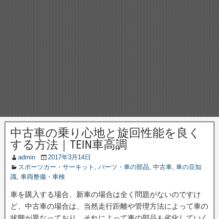
中古車の乗り心地と旋回性能を良く
する方法｜TEIN車高調
admin
2017年3月14日
スポーツカー・サーキット
,
パーツ・車の部品
,
中古車
,
車の豆知
識
,
車両整備・車検
車を購入する場合、新車の場合は全く問題がないのですけ
ど、中古車の場合は、当然走行距離や管理方法によって車の
状態が異なっており、それによって車の部品も劣化していく