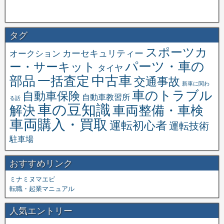
タグ
スポーツカ
オークション
カーセキュリティー
パーツ・車の
ー・サーキット
タイヤ
中古車
一括査定
部品
交通事故
新車に関わ
車のトラブル
自動車保険
自動車教習所
る話
車の豆知識
解決
車両整備・車検
車両購入・買取
運転初心者
運転技術
駐車場
おすすめリンク
ミナミヌマエビ
転職・起業マニュアル
人気エントリー