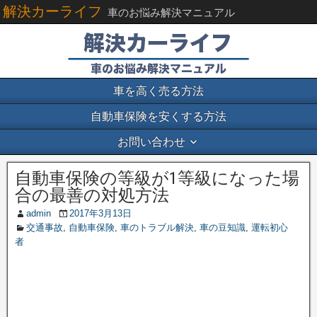
解決カーライフ
車のお悩み解決マニュアル
車を高く売る方法
自動車保険を安くする方法
お問い合わせ
自動車保険の等級が1等級になった場
合の最善の対処方法
admin
2017年3月13日
交通事故
,
自動車保険
,
車のトラブル解決
,
車の豆知識
,
運転初心
者