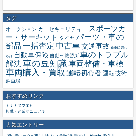
タグ
スポーツカ
オークション
カーセキュリティー
パーツ・車の
ー・サーキット
タイヤ
中古車
一括査定
部品
交通事故
新車に関わ
車のトラブル
自動車保険
自動車教習所
る話
車の豆知識
解決
車両整備・車検
車両購入・買取
運転初心者
運転技術
駐車場
おすすめリンク
ミナミヌマエビ
転職・起業マニュアル
人気エントリー
初心者マークが車に貼れない場合の対策方法｜Honda NSX-R
-