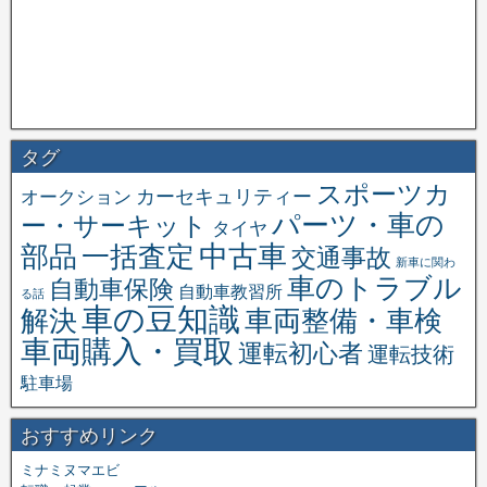
タグ
スポーツカ
オークション
カーセキュリティー
パーツ・車の
ー・サーキット
タイヤ
中古車
一括査定
部品
交通事故
新車に関わ
車のトラブル
自動車保険
自動車教習所
る話
車の豆知識
解決
車両整備・車検
車両購入・買取
運転初心者
運転技術
駐車場
おすすめリンク
ミナミヌマエビ