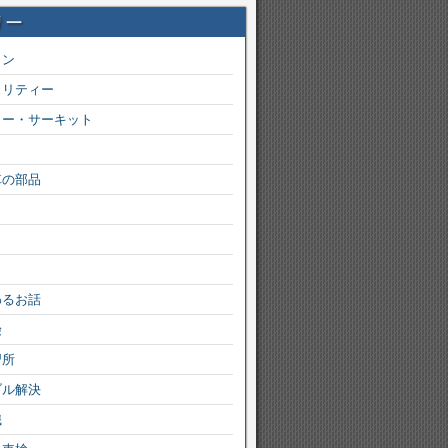
リー
ョン
ュリティー
カー・サーキット
車の部品
わるお話
険
習所
ブル解決
識