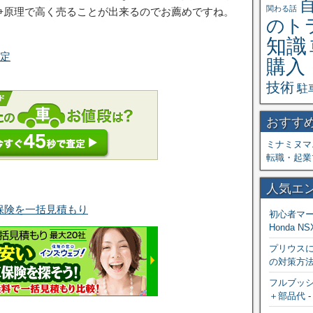
関わる話
争原理で高く売ることが出来るのでお薦めですね。
のト
知識
査定
購入
技術
駐
おすす
ミナミヌマ
転職・起業
人気エ
保険を一括見積もり
初心者マ
Honda NS
プリウス
の対策方
フルブッシ
＋部品代
-