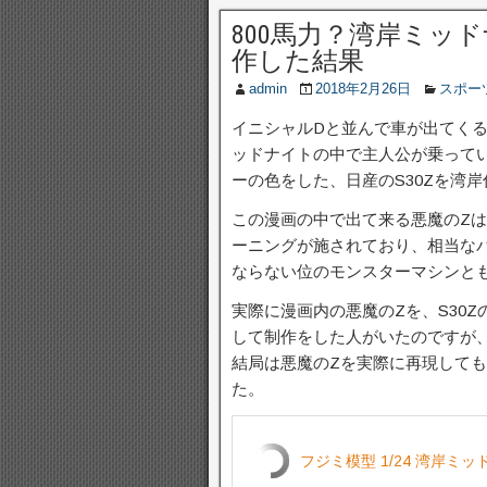
800馬力？湾岸ミッド
作した結果
admin
2018年2月26日
スポー
イニシャルDと並んで車が出てく
ッドナイトの中で主人公が乗って
ーの色をした、日産のS30Zを湾
この漫画の中で出て来る悪魔のZ
ーニングが施されており、相当なパ
ならない位のモンスターマシンと
実際に漫画内の悪魔のZを、S30
して制作をした人がいたのですが
結局は悪魔のZを実際に再現して
た。
フジミ模型 1/24 湾岸ミ