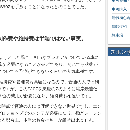
車両整備
S30Zを手放すことになったとのことでした。
車両購入
運転初心
運転技術
駐車場
制作費や維持費は半端ではない事実。
スポン
しようとした場合、相当なプレミアがついている車に
予算が必要になることが殆どであり、それでも状態が
についても予測ができないくらいの人気車種です。
の維持費や管理費も高額になるので、普通の人では到
ですが、このS30Zを悪魔のZのように湾岸最速仕
円単位の費用が必要になり、維持費も桁違いです。
の時点で普通の人には理解できない世界ですし、エン
プロショップでのメンテが必要になり、殆どレーシン
なる都合上、本当のお金持ちしか維持出来ません。