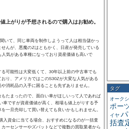
更に値上がりが予想されるので購入はお勧め。
を聞いて、同じ車両を制作しようって人は相当儲かっ
ませんが、悪魔のZはともかく、日産が発売している
最も人気がある車種になっており資産価値も高いで
る可能性は大変低くて、30年以上前の中古車でも
おり、アメリカではこのS30Zが大変な人気がある
品や消耗品の入手に困ることも先ずありません。
タグ
金もたまったので、面白い車がほしいって人であれば
オーク
古い車ですが資産価値が高く、相場も値上がりする予
ポー
車を一旦売却して買い替えても良いかもしれません。
パ
イヤ
の購入資金に当てる場合、おすすめになるのが一括査
括査
、カーセンサーやズバットなどで複数の買取業者から