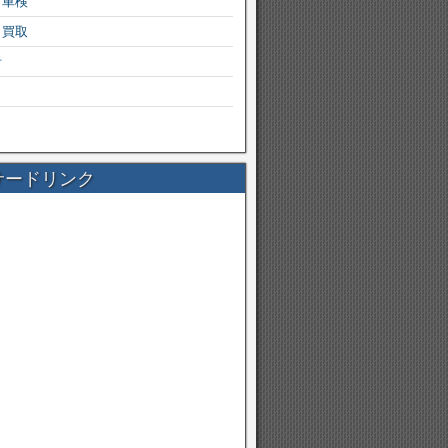
・車検
・買取
者
サードリンク