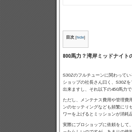
目次
[
hide
]
800馬力？湾岸ミッドナイト
S30Zのフルチューンに関わって
ショップの社長さん曰く、S30Z
出来ますし、それ以下の450馬力
ただし、メンテナス費用や管理費
ンのセッティングなども頻繁にリ
ワーを上げるとミッションが消耗
実際にプロショップに依頼をして
ったらしいのですが、あまりの維