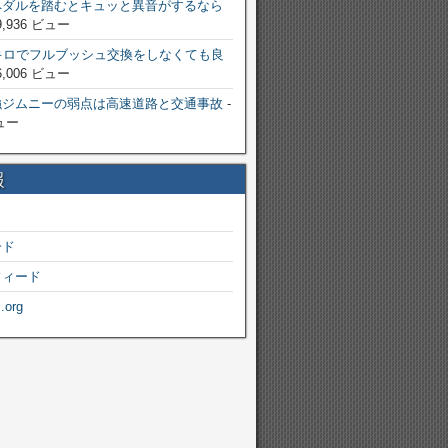
ペダルを踏むとキュッと異音がするなら
9,936 ビュー
キロでフルブッシュ交換をしなくても良
6,006 ビュー
強ジムニーの弱点は高速道路と交通事故
-
ビュー
報
ード
フィード
.org