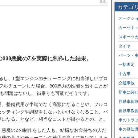
カテゴ
オークシ
カーセキ
スポーツ
タイヤ
パーツ・
のS30悪魔のZを実際に制作した結果。
一括査定
中古車
いるし、L型エンジンのチューニングに相当詳しいプロ
交通事故
をフルチューンした場合、800馬力の性能を出すことが
新車に関
でも問題はないし、街乗りも可能だそうです。
自動車保
用、整備費用が半端でなく高額になることや、フルコ
自動車教
セッティングや調整をしないといけなくなること、パ
品になることなど、相当なコストが掛かるとのこと。
車のトラ
車の豆知
、悪魔のZの制作をした人も、結構なお金持ちの人だ
持費の高さやチューニング費用の高さに負けてしまっ