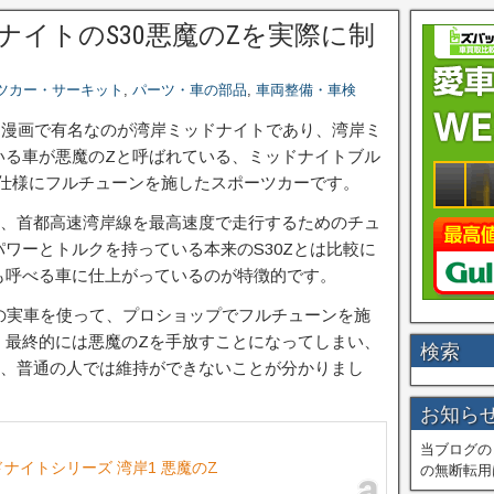
ナイトのS30悪魔のZを実際に制
ツカー・サーキット
,
パーツ・車の部品
,
車両整備・車検
る漫画で有名なのが湾岸ミッドナイトであり、湾岸ミ
いる車が悪魔のZと呼ばれている、ミッドナイトブル
岸仕様にフルチューンを施したスポーツカーです。
は、首都高速湾岸線を最高速度で走行するためのチュ
ワーとトルクを持っている本来のS30Zとは比較に
も呼べる車に仕上がっているのが特徴的です。
Zの実車を使って、プロショップでフルチューンを施
、最終的には悪魔のZを手放すことになってしまい、
検索
も、普通の人では維持ができないことが分かりまし
お知ら
当ブログの
ッドナイトシリーズ 湾岸1 悪魔のZ
の無断転用