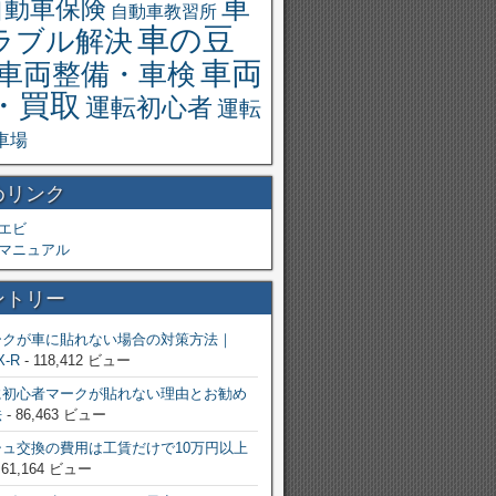
車
自動車保険
自動車教習所
車の豆
ラブル解決
車両
車両整備・車検
・買取
運転初心者
運転
車場
めリンク
エビ
マニュアル
ントリー
ークが車に貼れない場合の対策方法｜
X-R
- 118,412 ビュー
に初心者マークが貼れない理由とお勧め
法
- 86,463 ビュー
ュ交換の費用は工賃だけで10万円以上
 61,164 ビュー