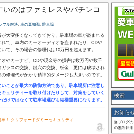
すいのはファミレスやパチンコ
ラブル解決
,
車の豆知識
,
駐車場
害が大変多くなってきており、駐車場の車が盗まれる
されて、車内のカーオーディオを盗まれたり、CDや
いて、その場合の修理代は10万円を超えます。
ィオやカーナビ、CDや現金等の損害は数万円や数千
窓ガラスの交換、鍵穴の交換、板金、更には破壊され
額の修理代がかかり精神的ダメージも大きいのです。
ないことが最大の防御方法であり、駐車場所に注意し
セキュリティーを取り付けたりして、対策をしていく
検索
ーだけではなくて駐車場選びも結構重要になります。
お知ら
簡単！ クリフォードダミーセキュリティ
当ブログの
の無断転用