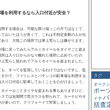
場を利用するなら入口付近が安全？
利用する場合は、可能な限り端っこの方ではなくて、
しておいたほうが良くて、これは不特定多数の人が出
であり、大抵この場所では車上荒らしは嫌がります。
車場に戻ってみたらアルミホイールをタイヤごと盗ま
場所は入り口からかなり離れた場所に止めていたの
車上荒らし狙われてアルミホイールを盗まれました。
ても、すべてを監視しているわけではないですし、監
タグ
ますので、ファミレスとパチンコの駐車場を利用する
内入り口付近に駐車しておくことを心がけましょう。
オーク
ポー
ミホイールごとタイヤを盗まれる事もありますけど、
パ
レスでは短期間で窓ガラスを割られて、カーナビやオ
イヤ
事が多いので、クリフォードで対策しましょう。
括査