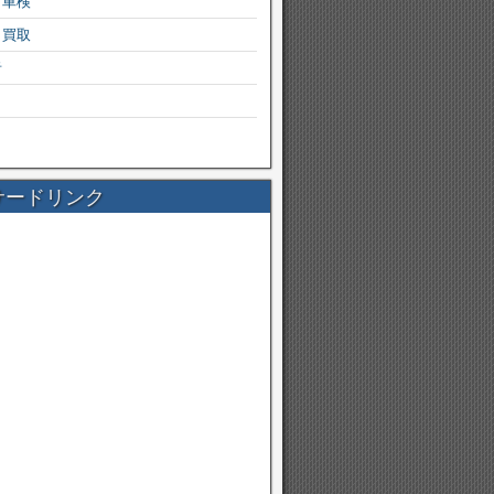
・車検
・買取
者
サードリンク