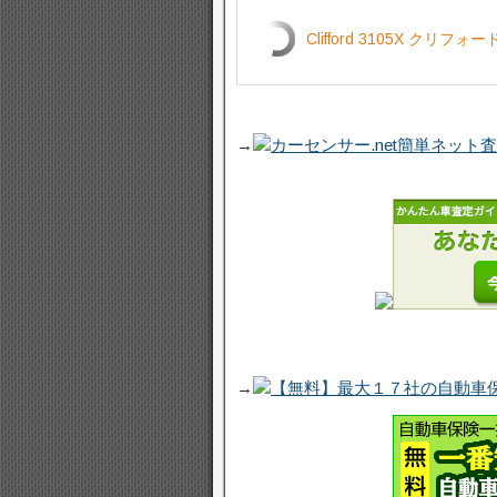
Clifford 3105X ク
→
カーセンサー.net簡単ネット
→
【無料】最大１７社の自動車