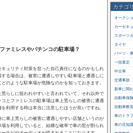
カテゴ
オークシ
カーセキ
スポーツ
タイヤ
ファミレスやパチンコの駐車場？
パーツ・
一括査定
セキュリティ対策を怠った自己責任になるのかもしれ
中古車
遇する場合は、被害に遭遇しやすい駐車場と遭遇しに
交通事故
にどのような駐車場が危険なのかを知っておきます。
新車に関
上荒らしに狙われやすいと言われていて、それ以外で
自動車保
ンコとファミレスの駐車場は車上荒らしの被害に遭遇
自動車教
舗を利用する時は本当に注意したほうが良いですね。
車のトラ
特に車上荒らしの被害に遭遇しやすい店舗というのが
車の豆知
車場を利用していると、結構な確率で車の窓が割られ
カーナビやオーディオが盗まれることになります。