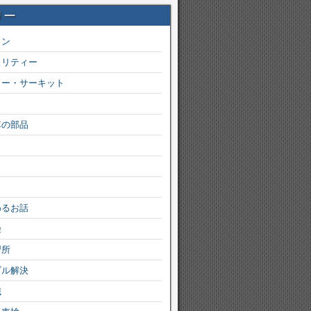
リー
ョン
ュリティー
カー・サーキット
車の部品
わるお話
険
習所
ブル解決
識