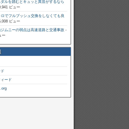
ペダルを踏むとキュッと異音がするなら
9,941 ビュー
キロでフルブッシュ交換をしなくても良
6,008 ビュー
強ジムニーの弱点は高速道路と交通事故
-
ビュー
報
ード
フィード
.org