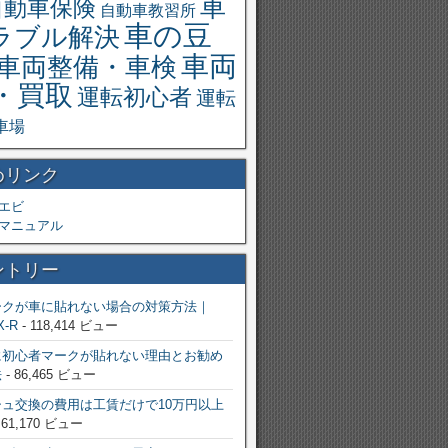
車
自動車保険
自動車教習所
車の豆
ラブル解決
車両
車両整備・車検
・買取
運転初心者
運転
車場
めリンク
エビ
マニュアル
ントリー
ークが車に貼れない場合の対策方法｜
X-R
- 118,414 ビュー
に初心者マークが貼れない理由とお勧め
法
- 86,465 ビュー
ュ交換の費用は工賃だけで10万円以上
 61,170 ビュー