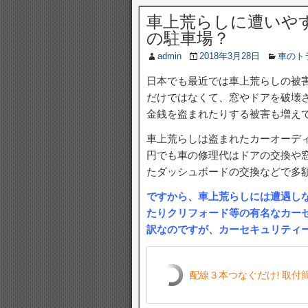
車上荒らしに遭いや
の駐車場？
admin
2018年3月28日
車のト
日本でも最近では車上荒らしの被
だけではなくて、窓やドアを破壊
金銭を盗まれたりする被害も増えて
車上荒らしは盗まれたカーオーデ
円でも車の修理代はドアの交換や
たダッシュボードの交換などで多
ですから、車上荒らしには遭遇し
たりクリフォード等の有名なカー
訳なのですが、カーセキュリティ
配線３本つなぐだけ! 取付