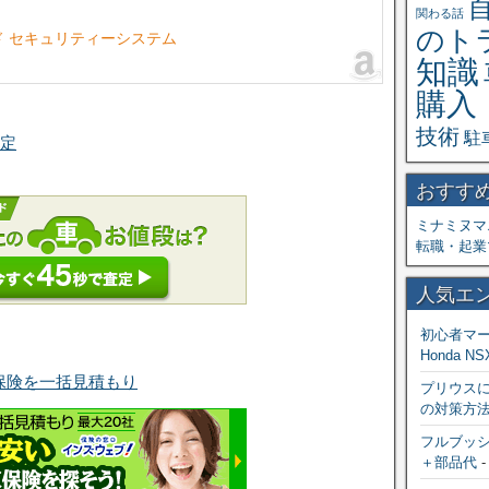
関わる話
のト
リフォード セキュリティーシステム
知識
購入
技術
駐
査定
おすす
ミナミヌマ
転職・起業
人気エ
初心者マ
Honda NS
保険を一括見積もり
プリウス
の対策方
フルブッシ
＋部品代
-